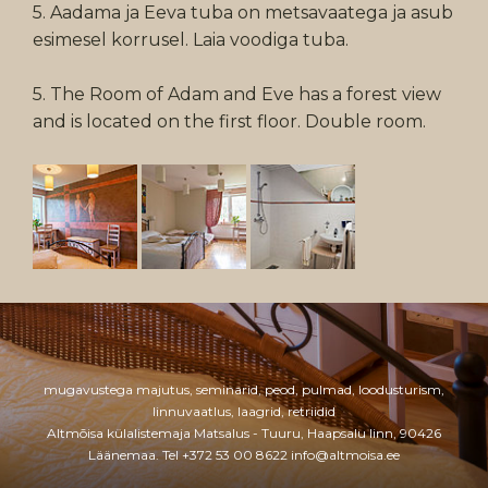
5. Aadama ja Eeva tuba on metsavaatega ja asub
esimesel korrusel. Laia voodiga tuba.
5. The Room of Adam and Eve has a forest view
and is located on the first floor. Double room.
mugavustega majutus, seminarid, peod, pulmad, loodusturism,
linnuvaatlus, laagrid, retriidid
Altmõisa külalistemaja Matsalus - Tuuru, Haapsalu linn, 90426
Läänemaa
. Tel +372 53 00 8622
info@altmoisa.ee