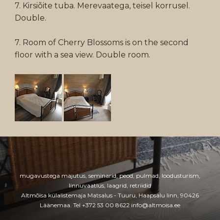
7. Kirsiõite tuba. Merevaatega, teisel korrusel.
Double.
7. Room of Cherry Blossoms is on the second
floor with a sea view. Double room.
mugavustega majutus, seminarid, peod, pulmad, loodusturism,
linnuvaatlus, laagrid, retriidid
Altmõisa külalistemaja Matsalus - Tuuru, Haapsalu linn, 90426
Läänemaa
. Tel +372 53 00 8622
info@altmoisa.ee