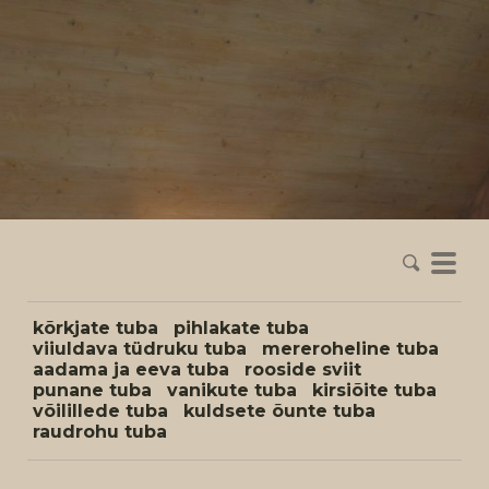
kõrkjate tuba
pihlakate tuba
viiuldava tüdruku tuba
mereroheline tuba
aadama ja eeva tuba
rooside sviit
punane tuba
vanikute tuba
kirsiõite tuba
võilillede tuba
kuldsete õunte tuba
raudrohu tuba