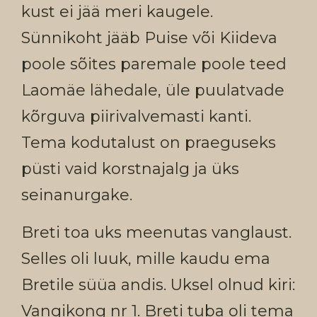
kust ei jää meri kaugele.
Sünnikoht jääb Puise või Kiideva
poole sõites paremale poole teed
Laomäe lähedale, üle puulatvade
kõrguva piirivalvemasti kanti.
Tema kodutalust on praeguseks
püsti vaid korstnajalg ja üks
seinanurgake.
Breti toa uks meenutas vanglaust.
Selles oli luuk, mille kaudu ema
Bretile süüa andis. Uksel olnud kiri:
Vangikong nr 1. Breti tuba oli tema