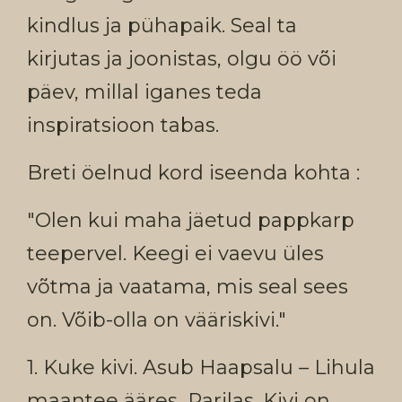
kindlus ja pühapaik. Seal ta
kirjutas ja joonistas, olgu öö või
päev, millal iganes teda
inspiratsioon tabas.
Breti öelnud kord iseenda kohta :
"Olen kui maha jäetud pappkarp
teepervel. Keegi ei vaevu üles
võtma ja vaatama, mis seal sees
on. Võib-olla on vääriskivi."
1. Kuke kivi. Asub Haapsalu – Lihula
maantee ääres, Parilas. Kivi on