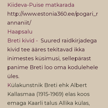
Kiideva-Puise matkarada
http://www.estonia360.ee/pogari_r
annaniit/
Haapsalu
Breti kivid -
Suured raidkirjadega
kivid tee ääres tekitavad ikka
inimestes küsimusi, sellepärast
panime Breti loo oma kodulehele
üles.
K
ülakunstnik Breti ehk Albert
Kallasmaa (1915-1969) elas koos
emaga Kaarli talus Allika külas,